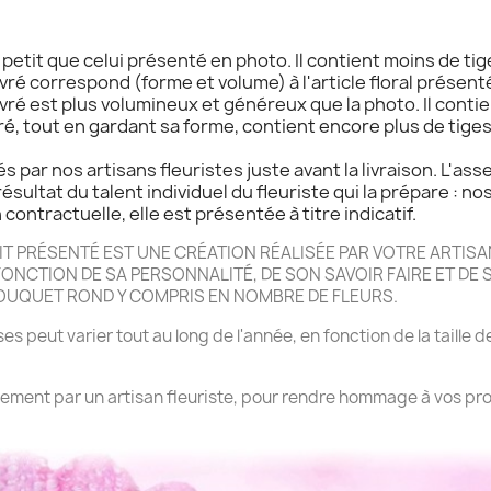
s petit que celui présenté en photo. Il contient moins de tig
livré correspond (forme et volume) à l'article floral présenté
livré est plus volumineux et généreux que la photo. Il contie
ivré, tout en gardant sa forme, contient encore plus de tige
s par nos artisans fleuristes juste avant la livraison. L'as
résultat du talent individuel du fleuriste qui la prépare : no
contractuelle, elle est présentée à titre indicatif.
 PRÉSENTÉ EST UNE CRÉATION RÉALISÉE PAR VOTRE ARTISAN
NCTION DE SA PERSONNALITÉ, DE SON SAVOIR FAIRE ET DE SA
BOUQUET ROND Y COMPRIS EN NOMBRE DE FLEURS.
es peut varier tout au long de l'année, en fonction de la taille d
rrement par un artisan fleuriste, pour rendre hommage à vos pro