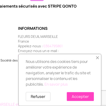
aiements sécurisés avec STRIPE QONTO
INFORMATIONS
FLEURS DEUIL MARSEILLE
France
Appelez-nous :
0364795861
Envoyez-nous un e-mail :
contact@fleurs-deuil-marseille.com
Société des Avis Garantis,
cliquez ici pour vérifier
.
Nous utilisons des cookies tiers pour
améliorer votre expérience de
navigation, analyser le trafic du site et
personnaliser le contenu et les
publicités.
En savoir plus
Refuser
Accepter
MARSEILLE et région