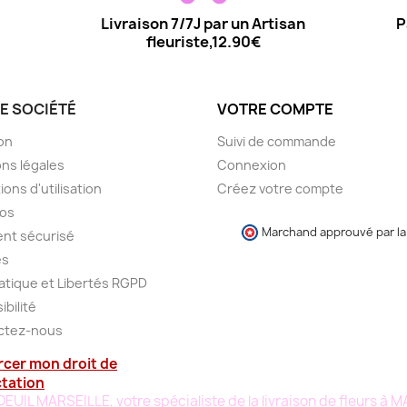
Livraison 7/7J par un Artisan
P
fleuriste,12.90€
E SOCIÉTÉ
VOTRE COMPTE
son
Suivi de commande
ns légales
Connexion
ions d'utilisation
Créez votre compte
pos
Marchand approuvé par la 
nt sécurisé
es
atique et Libertés RGPD
ibilité
ctez-nous
rcer mon droit de
ctation
UIL MARSEILLE, votre spécialiste de la livraison de fleurs à 