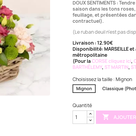
DOUX SENTIMENTS : Tendre c
saison dans les tons roses, 
feuillage, et présentées d
contractuel).
(Le ruban deuil n'est pas disp
Livraison : 12.90€
Disponibilité: MARSEILLE et 
métropolitaine
(Pour la
CORSE
cliquez ici
,
BARTHÉLEMY
,
ST MARTIN
,
ST
Choisissez la taille : Mignon
Mignon
Classique (Pho
Quantité

AJOUTER