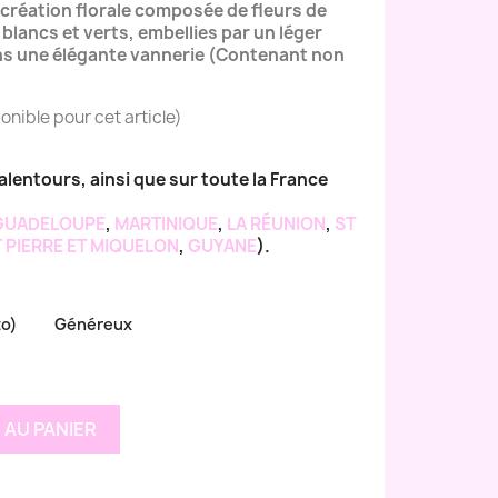
réation florale composée de fleurs de
blancs et verts, embellies par un léger
ans une élégante vannerie (Contenant non
onible pour cet article)
alentours, ainsi que sur toute la France
GUADELOUPE
,
MARTINIQUE
,
LA RÉUNION
,
ST
 PIERRE ET MIQUELON
,
GUYANE
).
to)
Généreux
 AU PANIER