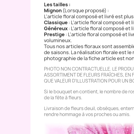
Les tailles :
Mignon
(Lorsque proposé) :
L'article floral composé et livré est plu
Classique
: L'article floral composé et 
Généreux
: L'article floral composé et 
Prestige
: L'article floral composé et l
volumineux.
Tous nos articles floraux sont assemblé
de saisons. La réalisation florale est le 
photographie de la fiche article est non 
PHOTO NON CONTRACTUELLE. LE PRODUIT
ASSORTIMENT DE FLEURS FRAÎCHES, EN FO
QUE VALEUR D'ILLUSTRATION POUR UN 
Si le bouquet en contient, le nombre de ros
de la fête à fleurs.
Livraison de fleurs deuil, obsèques, ente
rendre hommage à vos proches ou amis.