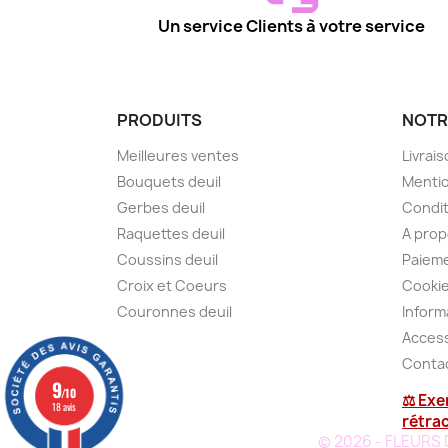
Un service Clients à votre service
PRODUITS
NOTR
Meilleures ventes
Livrai
Bouquets deuil
Mentio
Gerbes deuil
Condit
Raquettes deuil
A pro
Coussins deuil
Paieme
Croix et Coeurs
Cooki
Couronnes deuil
Inform
Access
Conta
9
/10
⚖ Exe
18 avis
rétra
© 2026 - FLEURS DE