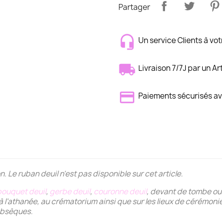
Partager
Un service Clients à vot
Livraison 7/7J par un Ar
Paiements sécurisés 
on.
Le ruban deuil n'est pas disponible sur cet article.
bouquet deuil
,
gerbe deuil
,
couronne deuil
, devant de tombe ou
r, à l’athanée, au crématorium ainsi que sur les lieux de cérém
obsèques.