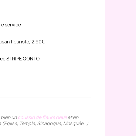
re service
tisan fleuriste,12.90€
avec STRIPE QONTO
 bien un
coussin de fleurs deuil
et en
onie (Eglise, Temple, Sinagogue, Mosquée…)