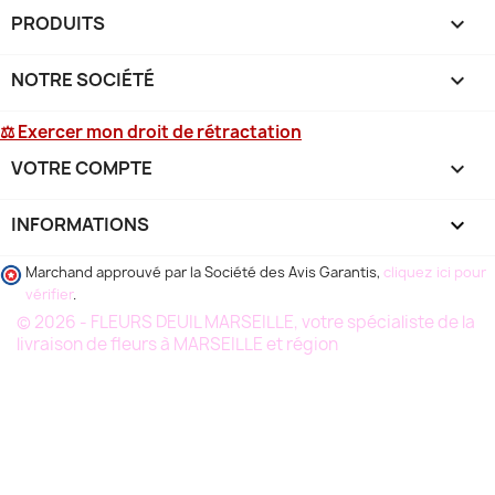
PRODUITS

NOTRE SOCIÉTÉ

⚖ Exercer mon droit de rétractation
VOTRE COMPTE

INFORMATIONS
keyboard_arrow_down
Marchand approuvé par la Société des Avis Garantis,
cliquez ici pour
vérifier
.
© 2026 - FLEURS DEUIL MARSEILLE, votre spécialiste de la
livraison de fleurs à MARSEILLE et région