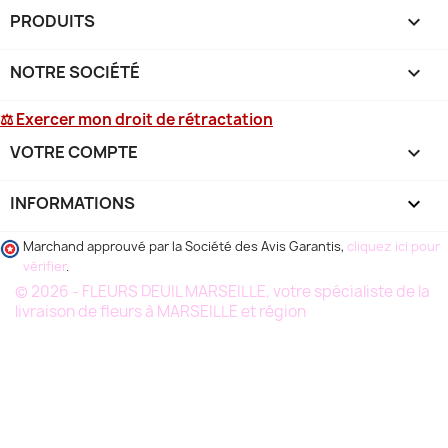
PRODUITS

NOTRE SOCIÉTÉ

⚖ Exercer mon droit de rétractation
VOTRE COMPTE

INFORMATIONS
keyboard_arrow_down
Marchand approuvé par la Société des Avis Garantis,
cliquez ici pour
vérifier
.
© 2026 - FLEURS DEUIL MARSEILLE, votre spécialiste de la
livraison de fleurs à MARSEILLE et région