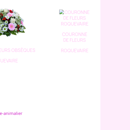
COURONNE
DE FLEURS
LEURS OBSÈQUES
ROQUEVAIRE
UEVAIRE
e-animalier