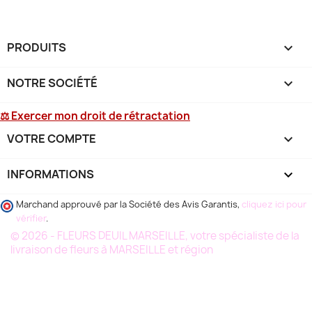
PRODUITS

NOTRE SOCIÉTÉ

⚖ Exercer mon droit de rétractation
VOTRE COMPTE

INFORMATIONS
keyboard_arrow_down
Marchand approuvé par la Société des Avis Garantis,
cliquez ici pour
vérifier
.
© 2026 - FLEURS DEUIL MARSEILLE, votre spécialiste de la
livraison de fleurs à MARSEILLE et région