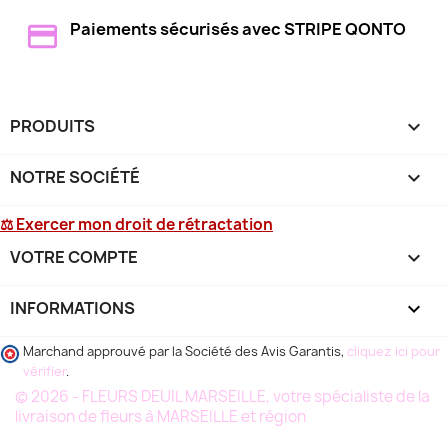
Paiements sécurisés avec STRIPE QONTO
PRODUITS

NOTRE SOCIÉTÉ

⚖ Exercer mon droit de rétractation
VOTRE COMPTE

INFORMATIONS
keyboard_arrow_down
Marchand approuvé par la Société des Avis Garantis,
cliquez ici pour
vérifier
.
© 2026 - FLEURS DEUIL MARSEILLE, votre spécialiste de la
livraison de fleurs à MARSEILLE et région