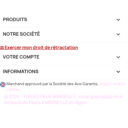
PRODUITS

NOTRE SOCIÉTÉ

⚖ Exercer mon droit de rétractation
VOTRE COMPTE

INFORMATIONS
keyboard_arrow_down
Marchand approuvé par la Société des Avis Garantis,
cliquez ici pour
vérifier
.
© 2026 - FLEURS DEUIL MARSEILLE, votre spécialiste de la
livraison de fleurs à MARSEILLE et région