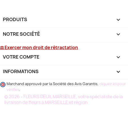
PRODUITS

NOTRE SOCIÉTÉ

⚖ Exercer mon droit de rétractation
VOTRE COMPTE

INFORMATIONS
keyboard_arrow_down
Marchand approuvé par la Société des Avis Garantis,
cliquez ici pour
vérifier
.
© 2026 - FLEURS DEUIL MARSEILLE, votre spécialiste de la
livraison de fleurs à MARSEILLE et région