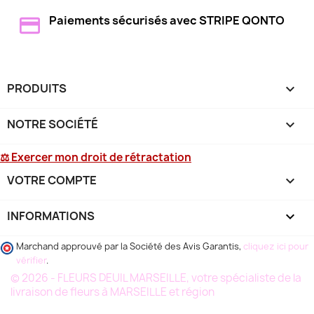
Paiements sécurisés avec STRIPE QONTO
PRODUITS

NOTRE SOCIÉTÉ

⚖ Exercer mon droit de rétractation
VOTRE COMPTE

INFORMATIONS
keyboard_arrow_down
Marchand approuvé par la Société des Avis Garantis,
cliquez ici pour
vérifier
.
© 2026 - FLEURS DEUIL MARSEILLE, votre spécialiste de la
livraison de fleurs à MARSEILLE et région