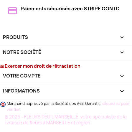
Paiements sécurisés avec STRIPE QONTO
PRODUITS

NOTRE SOCIÉTÉ

⚖ Exercer mon droit de rétractation
VOTRE COMPTE

INFORMATIONS
keyboard_arrow_down
Marchand approuvé par la Société des Avis Garantis,
cliquez ici pour
vérifier
.
© 2026 - FLEURS DEUIL MARSEILLE, votre spécialiste de la
livraison de fleurs à MARSEILLE et région