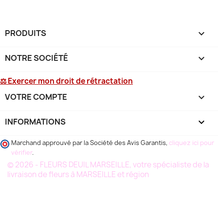
PRODUITS

NOTRE SOCIÉTÉ

⚖ Exercer mon droit de rétractation
VOTRE COMPTE

INFORMATIONS
keyboard_arrow_down
Marchand approuvé par la Société des Avis Garantis,
cliquez ici pour
vérifier
.
© 2026 - FLEURS DEUIL MARSEILLE, votre spécialiste de la
livraison de fleurs à MARSEILLE et région