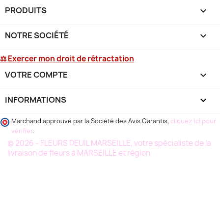
PRODUITS

NOTRE SOCIÉTÉ

⚖ Exercer mon droit de rétractation
VOTRE COMPTE

INFORMATIONS
keyboard_arrow_down
Marchand approuvé par la Société des Avis Garantis,
cliquez ici pour
vérifier
.
© 2026 - FLEURS DEUIL MARSEILLE, votre spécialiste de la
livraison de fleurs à MARSEILLE et région