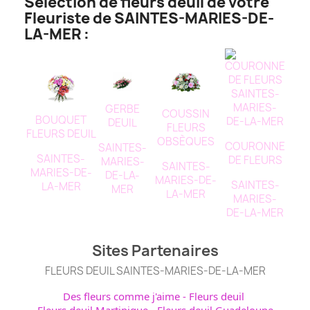
Sélection de fleurs deuil de votre
Fleuriste de SAINTES-MARIES-DE-
LA-MER :
GERBE
COUSSIN
BOUQUET
DEUIL
FLEURS
FLEURS DEUIL
OBSÈQUES
COURONNE
SAINTES-
SAINTES-
DE FLEURS
MARIES-
SAINTES-
MARIES-DE-
DE-LA-
MARIES-DE-
SAINTES-
LA-MER
MER
LA-MER
MARIES-
DE-LA-MER
Sites Partenaires
FLEURS DEUIL SAINTES-MARIES-DE-LA-MER
Des fleurs comme j'aime
-
Fleurs deuil
Fleurs deuil Martinique
-
Fleurs deuil Guadeloupe