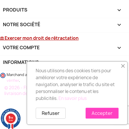
PRODUITS

NOTRE SOCIÉTÉ

⚖ Exercer mon droit de rétractation
VOTRE COMPTE

INFORMATIONS
keyboard_arrow_down
Nous utilisons des cookies tiers pour
Marchand approuvé par la Société des Avis Garantis,
cliquez ici pour
améliorer votre expérience de
vérifier
.
navigation, analyser le trafic du site et
© 2026 - FLEURS DEUIL MARSEILLE, votre spécialiste de la
personnaliser le contenu et les
livraison de fleurs à MARSEILLE et région
publicités.
En savoir plus
Refuser
Accepter
9
/10
18 avis