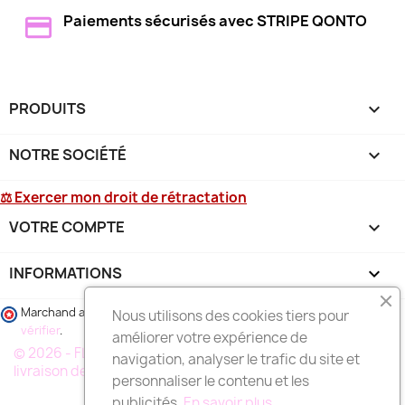
Paiements sécurisés avec STRIPE QONTO
PRODUITS

NOTRE SOCIÉTÉ

⚖ Exercer mon droit de rétractation
VOTRE COMPTE

INFORMATIONS
keyboard_arrow_down
Marchand approuvé par la Société des Avis Garantis,
cliquez ici pour
Nous utilisons des cookies tiers pour
vérifier
.
améliorer votre expérience de
© 2026 - FLEURS DEUIL MARSEILLE, votre spécialiste de la
navigation, analyser le trafic du site et
livraison de fleurs à MARSEILLE et région
personnaliser le contenu et les
publicités.
En savoir plus