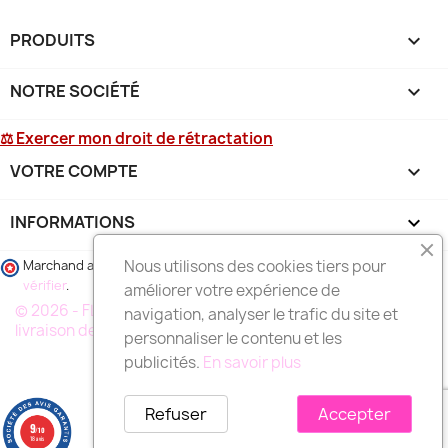
PRODUITS

NOTRE SOCIÉTÉ

⚖ Exercer mon droit de rétractation
VOTRE COMPTE

INFORMATIONS
keyboard_arrow_down
Nous utilisons des cookies tiers pour
Marchand approuvé par la Société des Avis Garantis,
cliquez ici pour
vérifier
.
améliorer votre expérience de
© 2026 - FLEURS DEUIL MARSEILLE, votre spécialiste de la
navigation, analyser le trafic du site et
livraison de fleurs à MARSEILLE et région
personnaliser le contenu et les
publicités.
En savoir plus
Refuser
Accepter
9
/10
18 avis