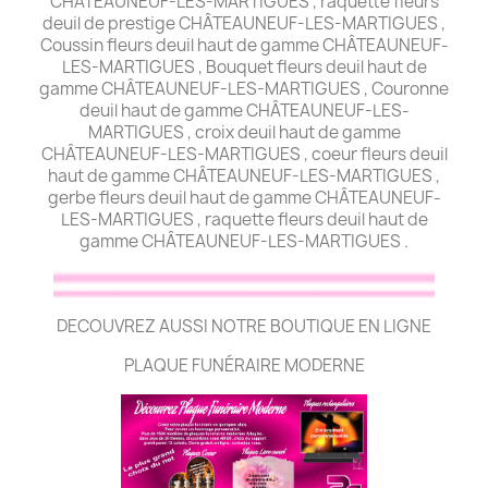
CHÂTEAUNEUF-LES-MARTIGUES , raquette fleurs
deuil de prestige CHÂTEAUNEUF-LES-MARTIGUES ,
Coussin fleurs deuil haut de gamme CHÂTEAUNEUF-
LES-MARTIGUES , Bouquet fleurs deuil haut de
gamme CHÂTEAUNEUF-LES-MARTIGUES , Couronne
deuil haut de gamme CHÂTEAUNEUF-LES-
MARTIGUES , croix deuil haut de gamme
CHÂTEAUNEUF-LES-MARTIGUES , coeur fleurs deuil
haut de gamme CHÂTEAUNEUF-LES-MARTIGUES ,
gerbe fleurs deuil haut de gamme CHÂTEAUNEUF-
LES-MARTIGUES , raquette fleurs deuil haut de
gamme CHÂTEAUNEUF-LES-MARTIGUES .
DECOUVREZ AUSSI NOTRE BOUTIQUE EN LIGNE
PLAQUE FUNÉRAIRE MODERNE