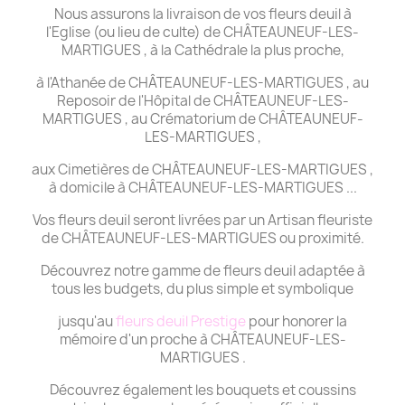
Nous assurons la livraison de vos fleurs deuil à
l'Eglise (ou lieu de culte) de CHÂTEAUNEUF-LES-
MARTIGUES , à la Cathédrale la plus proche,
à l'Athanée de CHÂTEAUNEUF-LES-MARTIGUES , au
Reposoir de l'Hôpital de CHÂTEAUNEUF-LES-
MARTIGUES , au Crématorium de CHÂTEAUNEUF-
LES-MARTIGUES ,
aux Cimetières de CHÂTEAUNEUF-LES-MARTIGUES ,
à domicile à CHÂTEAUNEUF-LES-MARTIGUES ...
Vos fleurs deuil seront livrées par un Artisan fleuriste
de CHÂTEAUNEUF-LES-MARTIGUES ou proximité.
Découvrez notre gamme de fleurs deuil adaptée à
tous les budgets, du plus simple et symbolique
jusqu'au
fleurs deuil Prestige
pour honorer la
mémoire d'un proche à CHÂTEAUNEUF-LES-
MARTIGUES .
Découvrez également les bouquets et coussins