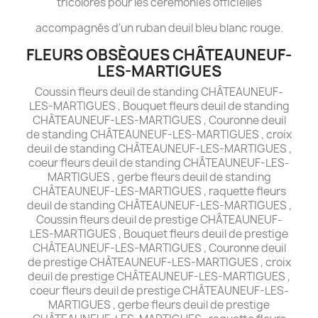
tricolores pour les cérémonies officielles
accompagnés d'un ruban deuil bleu blanc rouge.
FLEURS OBSÈQUES CHÂTEAUNEUF-
LES-MARTIGUES
Coussin fleurs deuil de standing CHÂTEAUNEUF-
LES-MARTIGUES , Bouquet fleurs deuil de standing
CHÂTEAUNEUF-LES-MARTIGUES , Couronne deuil
de standing CHÂTEAUNEUF-LES-MARTIGUES , croix
deuil de standing CHÂTEAUNEUF-LES-MARTIGUES ,
coeur fleurs deuil de standing CHÂTEAUNEUF-LES-
MARTIGUES , gerbe fleurs deuil de standing
CHÂTEAUNEUF-LES-MARTIGUES , raquette fleurs
deuil de standing CHÂTEAUNEUF-LES-MARTIGUES ,
Coussin fleurs deuil de prestige CHÂTEAUNEUF-
LES-MARTIGUES , Bouquet fleurs deuil de prestige
CHÂTEAUNEUF-LES-MARTIGUES , Couronne deuil
de prestige CHÂTEAUNEUF-LES-MARTIGUES , croix
deuil de prestige CHÂTEAUNEUF-LES-MARTIGUES ,
coeur fleurs deuil de prestige CHÂTEAUNEUF-LES-
MARTIGUES , gerbe fleurs deuil de prestige