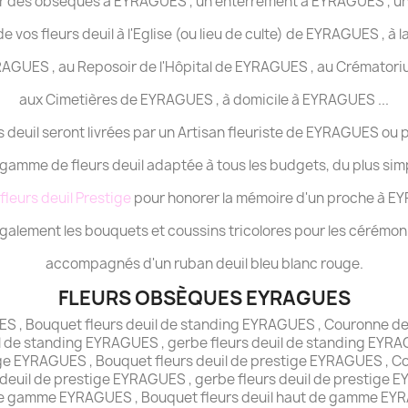
pour des obsèques à EYRAGUES , un enterrement à EYRAGUES , 
e vos fleurs deuil à l'Eglise (ou lieu de culte) de EYRAGUES , à 
YRAGUES , au Reposoir de l'Hôpital de EYRAGUES , au Crémator
aux Cimetières de EYRAGUES , à domicile à EYRAGUES ...
s deuil seront livrées par un Artisan fleuriste de EYRAGUES ou 
gamme de fleurs deuil adaptée à tous les budgets, du plus sim
fleurs deuil Prestige
pour honorer la mémoire d'un proche à E
alement les bouquets et coussins tricolores pour les cérémonie
accompagnés d'un ruban deuil bleu blanc rouge.
FLEURS OBSÈQUES EYRAGUES
ES , Bouquet fleurs deuil de standing EYRAGUES , Couronne deu
 de standing EYRAGUES , gerbe fleurs deuil de standing EYRAG
ge EYRAGUES , Bouquet fleurs deuil de prestige EYRAGUES , C
deuil de prestige EYRAGUES , gerbe fleurs deuil de prestige E
 de gamme EYRAGUES , Bouquet fleurs deuil haut de gamme EY