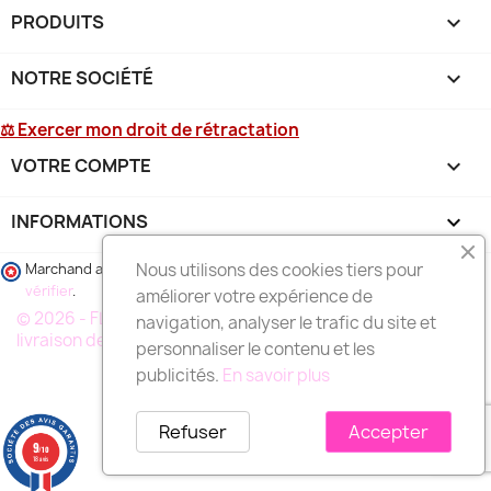
PRODUITS

NOTRE SOCIÉTÉ

⚖ Exercer mon droit de rétractation
VOTRE COMPTE

INFORMATIONS
keyboard_arrow_down
Nous utilisons des cookies tiers pour
Marchand approuvé par la Société des Avis Garantis,
cliquez ici pour
vérifier
.
améliorer votre expérience de
© 2026 - FLEURS DEUIL MARSEILLE, votre spécialiste de la
navigation, analyser le trafic du site et
livraison de fleurs à MARSEILLE et région
personnaliser le contenu et les
publicités.
En savoir plus
Refuser
Accepter
9
/10
18 avis