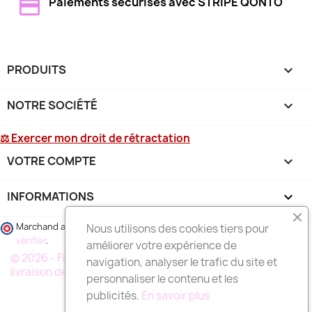
Paiements sécurisés avec STRIPE QONTO
PRODUITS

NOTRE SOCIÉTÉ

⚖ Exercer mon droit de rétractation
VOTRE COMPTE

INFORMATIONS
keyboard_arrow_down
Marchand approuvé par la Société des Avis Garantis,
cliquez ici pour
Nous utilisons des cookies tiers pour
vérifier
.
améliorer votre expérience de
© 2026 - FLEURS DEUIL MARSEILLE, votre spécialiste de la
navigation, analyser le trafic du site et
livraison de fleurs à MARSEILLE et région
personnaliser le contenu et les
publicités.
En savoir plus