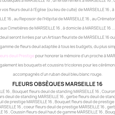
des obsèques à MARSEILLE 16 , un enterrement à MARSEILLE 16 ,
 vos fleurs deuil à l'Eglise (ou lieu de culte) de MARSEILLE 16 , à
LLE 16 , au Reposoir de l'Hôpital de MARSEILLE 16 , au Crémato
aux Cimetières de MARSEILLE 16 , à domicile à MARSEILLE 16 ...
 deuil seront livrées par un Artisan fleuriste de MARSEILLE 16 ou
gamme de fleurs deuil adaptée à tous les budgets, du plus sim
leurs deuil Prestige
pour honorer la mémoire d'un proche à MARS
alement les bouquets et coussins tricolores pour les cérémonie
accompagnés d'un ruban deuil bleu blanc rouge.
FLEURS OBSÈQUES MARSEILLE 16
LE 16 , Bouquet fleurs deuil de standing MARSEILLE 16 , Couron
rs deuil de standing MARSEILLE 16 , gerbe fleurs deuil de stan
il de prestige MARSEILLE 16 , Bouquet fleurs deuil de prestig
RSEILLE 16 , coeur fleurs deuil de prestige MARSEILLE 16 , ger
LE 16 , Coussin fleurs deuil haut de gamme MARSEILLE 16 , Bo