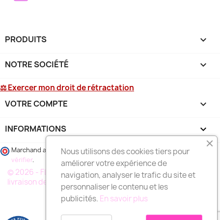
PRODUITS

NOTRE SOCIÉTÉ

⚖ Exercer mon droit de rétractation
VOTRE COMPTE

INFORMATIONS
keyboard_arrow_down
Marchand approuvé par la Société des Avis Garantis,
cliquez ici pour
Nous utilisons des cookies tiers pour
vérifier
.
améliorer votre expérience de
© 2026 - FLEURS DEUIL MARSEILLE, votre spécialiste de la
navigation, analyser le trafic du site et
livraison de fleurs à MARSEILLE et région
personnaliser le contenu et les
publicités.
En savoir plus