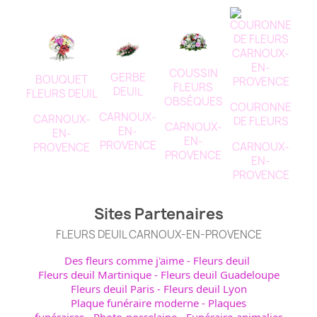
COUSSIN
GERBE
BOUQUET
FLEURS
DEUIL
FLEURS DEUIL
OBSÈQUES
COURONNE
CARNOUX-
CARNOUX-
DE FLEURS
CARNOUX-
EN-
EN-
EN-
PROVENCE
CARNOUX-
PROVENCE
PROVENCE
EN-
PROVENCE
Sites Partenaires
FLEURS DEUIL CARNOUX-EN-PROVENCE
Des fleurs comme j'aime
-
Fleurs deuil
Fleurs deuil Martinique
-
Fleurs deuil Guadeloupe
Fleurs deuil Paris
-
Fleurs deuil Lyon
Plaque funéraire moderne
-
Plaques
funéraires
-
Photo-porcelaine
-
Funéraire-animalier