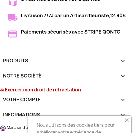
Livraison 7/7J par un Artisan fleuriste,12.90€
Paiements sécurisés avec STRIPE QONTO
PRODUITS

NOTRE SOCIÉTÉ

⚖ Exercer mon droit de rétractation
VOTRE COMPTE

INFORMATIONS
keyboard_arrow_down
Nous utilisons des cookies tiers pour
Marchand approuvé par la Société des Avis Garantis,
cliquez ici pour
améliorer votre expérience de