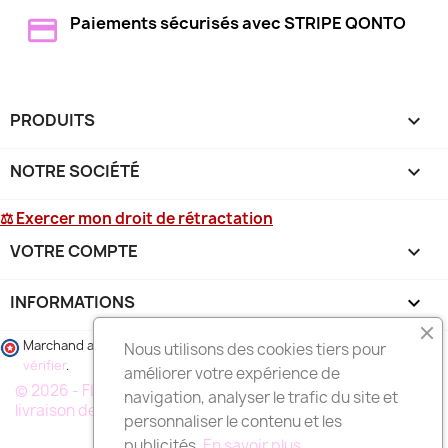
Paiements sécurisés avec STRIPE QONTO
PRODUITS

NOTRE SOCIÉTÉ

⚖ Exercer mon droit de rétractation
VOTRE COMPTE

INFORMATIONS
keyboard_arrow_down
Marchand approuvé par la Société des Avis Garantis,
cliquez ici pour
Nous utilisons des cookies tiers pour
vérifier
.
améliorer votre expérience de
© 2026 - FLEURS DEUIL MARSEILLE, votre spécialiste de la
navigation, analyser le trafic du site et
livraison de fleurs à MARSEILLE et région
personnaliser le contenu et les
publicités.
En savoir plus