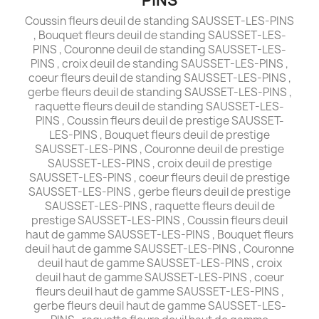
PINS
Coussin fleurs deuil de standing SAUSSET-LES-PINS
, Bouquet fleurs deuil de standing SAUSSET-LES-
PINS , Couronne deuil de standing SAUSSET-LES-
PINS , croix deuil de standing SAUSSET-LES-PINS ,
coeur fleurs deuil de standing SAUSSET-LES-PINS ,
gerbe fleurs deuil de standing SAUSSET-LES-PINS ,
raquette fleurs deuil de standing SAUSSET-LES-
PINS , Coussin fleurs deuil de prestige SAUSSET-
LES-PINS , Bouquet fleurs deuil de prestige
SAUSSET-LES-PINS , Couronne deuil de prestige
SAUSSET-LES-PINS , croix deuil de prestige
SAUSSET-LES-PINS , coeur fleurs deuil de prestige
SAUSSET-LES-PINS , gerbe fleurs deuil de prestige
SAUSSET-LES-PINS , raquette fleurs deuil de
prestige SAUSSET-LES-PINS , Coussin fleurs deuil
haut de gamme SAUSSET-LES-PINS , Bouquet fleurs
deuil haut de gamme SAUSSET-LES-PINS , Couronne
deuil haut de gamme SAUSSET-LES-PINS , croix
deuil haut de gamme SAUSSET-LES-PINS , coeur
fleurs deuil haut de gamme SAUSSET-LES-PINS ,
gerbe fleurs deuil haut de gamme SAUSSET-LES-