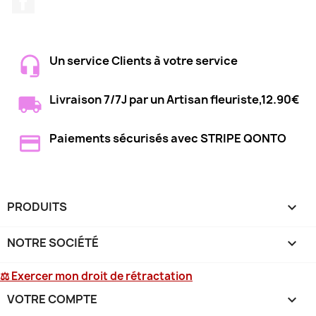
Un service Clients à votre service
Livraison 7/7J par un Artisan fleuriste,12.90€
Paiements sécurisés avec STRIPE QONTO
PRODUITS

NOTRE SOCIÉTÉ

⚖ Exercer mon droit de rétractation
VOTRE COMPTE
