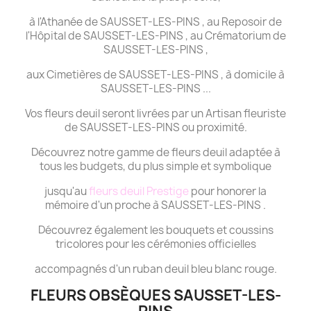
à l'Athanée de SAUSSET-LES-PINS , au Reposoir de
l'Hôpital de SAUSSET-LES-PINS , au Crématorium de
SAUSSET-LES-PINS ,
aux Cimetières de SAUSSET-LES-PINS , à domicile à
SAUSSET-LES-PINS ...
Vos fleurs deuil seront livrées par un Artisan fleuriste
de SAUSSET-LES-PINS ou proximité.
Découvrez notre gamme de fleurs deuil adaptée à
tous les budgets, du plus simple et symbolique
jusqu'au
fleurs deuil Prestige
pour honorer la
mémoire d'un proche à SAUSSET-LES-PINS .
Découvrez également les bouquets et coussins
tricolores pour les cérémonies officielles
accompagnés d'un ruban deuil bleu blanc rouge.
FLEURS OBSÈQUES SAUSSET-LES-