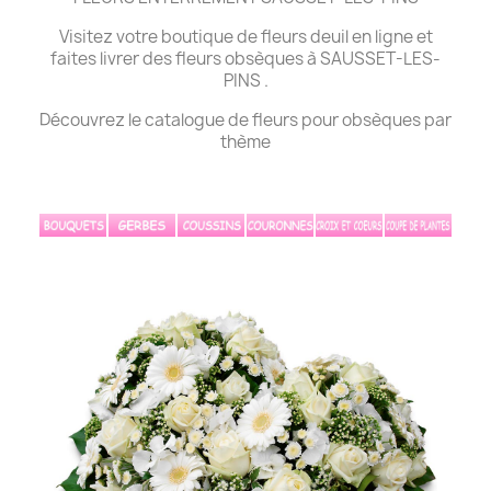
Visitez votre boutique de fleurs deuil en ligne et
faites livrer des fleurs obsèques à SAUSSET-LES-
PINS .
Découvrez le catalogue de fleurs pour obsèques par
thème