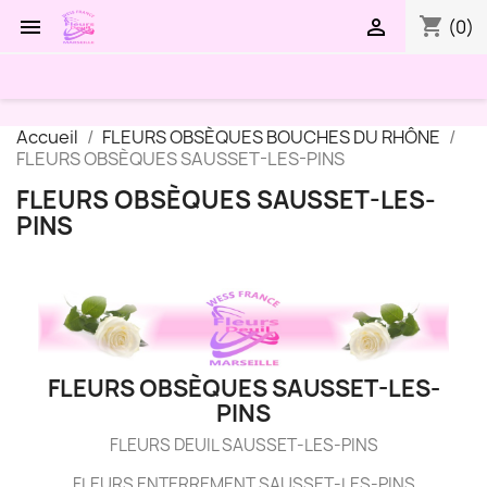
shopping_cart


(0)
Accueil
FLEURS OBSÈQUES BOUCHES DU RHÔNE
FLEURS OBSÈQUES SAUSSET-LES-PINS
FLEURS OBSÈQUES SAUSSET-LES-
PINS
FLEURS OBSÈQUES SAUSSET-LES-
PINS
FLEURS DEUIL SAUSSET-LES-PINS
FLEURS ENTERREMENT SAUSSET-LES-PINS