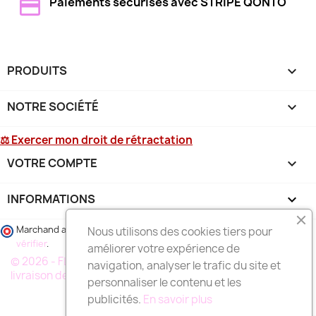
Paiements sécurisés avec STRIPE QONTO
PRODUITS

NOTRE SOCIÉTÉ

⚖ Exercer mon droit de rétractation
VOTRE COMPTE

INFORMATIONS
keyboard_arrow_down
Marchand approuvé par la Société des Avis Garantis,
cliquez ici pour
Nous utilisons des cookies tiers pour
vérifier
.
améliorer votre expérience de
© 2026 - FLEURS DEUIL MARSEILLE, votre spécialiste de la
navigation, analyser le trafic du site et
livraison de fleurs à MARSEILLE et région
personnaliser le contenu et les
publicités.
En savoir plus