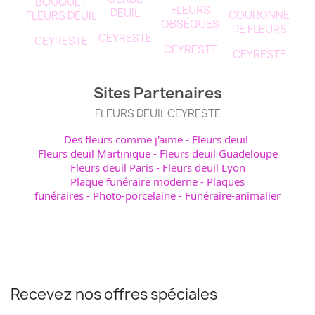
BOUQUET
FLEURS
DEUIL
COURONNE
FLEURS DEUIL
OBSÈQUES
DE FLEURS
CEYRESTE
CEYRESTE
CEYRESTE
CEYRESTE
Sites Partenaires
FLEURS DEUIL CEYRESTE
Des fleurs comme j'aime
-
Fleurs deuil
Fleurs deuil Martinique
-
Fleurs deuil Guadeloupe
Fleurs deuil Paris
-
Fleurs deuil Lyon
Plaque funéraire moderne
-
Plaques
funéraires
-
Photo-porcelaine
-
Funéraire-animalier
Recevez nos offres spéciales