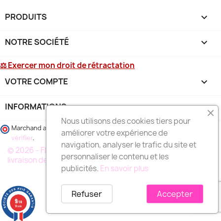
PRODUITS

NOTRE SOCIÉTÉ

⚖ Exercer mon droit de rétractation
VOTRE COMPTE

INFORMATIONS
keyboard_arrow_down
Nous utilisons des cookies tiers pour
Marchand approuvé par la Société des Avis Garantis,
cliquez ici pour
améliorer votre expérience de
vérifier
.
navigation, analyser le trafic du site et
© 2026 - FLEURS DEUIL MARSEILLE, votre spécialiste de la
personnaliser le contenu et les
livraison de fleurs à MARSEILLE et région
publicités.
En savoir plus
Refuser
Accepter
9
/10
18 avis