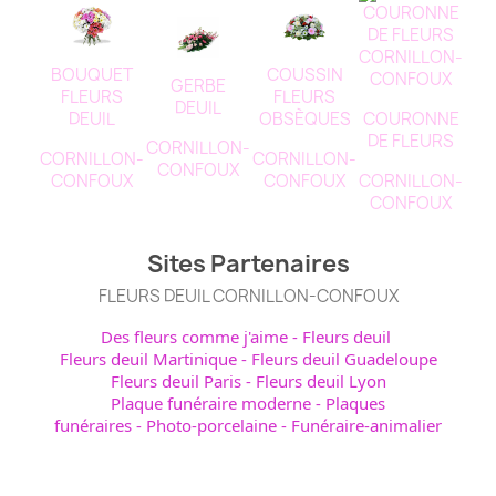
BOUQUET
COUSSIN
GERBE
FLEURS
FLEURS
DEUIL
COURONNE
DEUIL
OBSÈQUES
DE FLEURS
CORNILLON-
CORNILLON-
CORNILLON-
CONFOUX
CORNILLON-
CONFOUX
CONFOUX
CONFOUX
Sites Partenaires
FLEURS DEUIL CORNILLON-CONFOUX
Des fleurs comme j'aime
-
Fleurs deuil
Fleurs deuil Martinique
-
Fleurs deuil Guadeloupe
Fleurs deuil Paris
-
Fleurs deuil Lyon
Plaque funéraire moderne
-
Plaques
funéraires
-
Photo-porcelaine
-
Funéraire-animalier