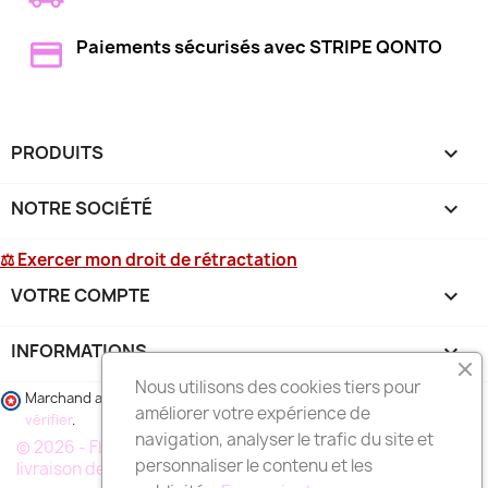
Paiements sécurisés avec STRIPE QONTO
PRODUITS

NOTRE SOCIÉTÉ

⚖ Exercer mon droit de rétractation
VOTRE COMPTE

INFORMATIONS
keyboard_arrow_down
Nous utilisons des cookies tiers pour
Marchand approuvé par la Société des Avis Garantis,
cliquez ici pour
améliorer votre expérience de
vérifier
.
navigation, analyser le trafic du site et
© 2026 - FLEURS DEUIL MARSEILLE, votre spécialiste de la
personnaliser le contenu et les
livraison de fleurs à MARSEILLE et région