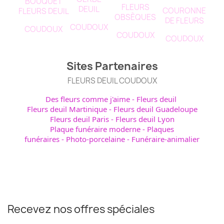
BOUQUET
FLEURS
DEUIL
COURONNE
FLEURS DEUIL
OBSÈQUES
DE FLEURS
COUDOUX
COUDOUX
COUDOUX
COUDOUX
Sites Partenaires
FLEURS DEUIL COUDOUX
Des fleurs comme j'aime
-
Fleurs deuil
Fleurs deuil Martinique
-
Fleurs deuil Guadeloupe
Fleurs deuil Paris
-
Fleurs deuil Lyon
Plaque funéraire moderne
-
Plaques
funéraires
-
Photo-porcelaine
-
Funéraire-animalier
Recevez nos offres spéciales