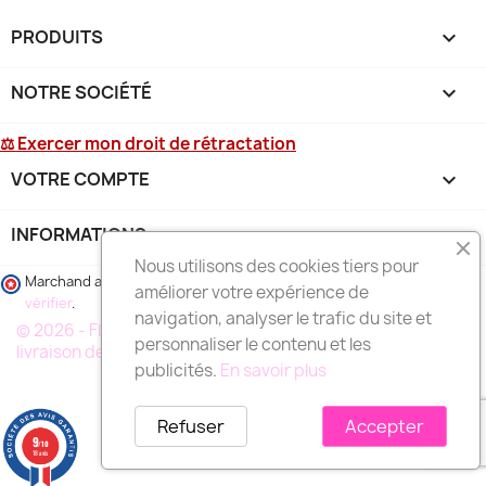
PRODUITS

NOTRE SOCIÉTÉ

⚖ Exercer mon droit de rétractation
VOTRE COMPTE

INFORMATIONS
keyboard_arrow_down
Nous utilisons des cookies tiers pour
Marchand approuvé par la Société des Avis Garantis,
cliquez ici pour
améliorer votre expérience de
vérifier
.
navigation, analyser le trafic du site et
© 2026 - FLEURS DEUIL MARSEILLE, votre spécialiste de la
personnaliser le contenu et les
livraison de fleurs à MARSEILLE et région
publicités.
En savoir plus
Refuser
Accepter
9
/10
18 avis