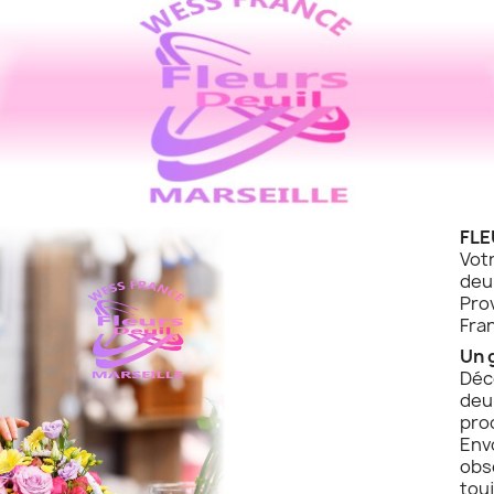
FLE
Vot
de
Pro
Fra
Un 
Déc
deu
pro
Env
obs
touj