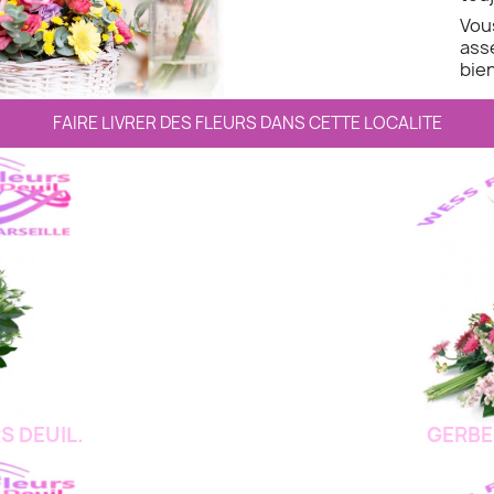
Vo
ass
bien
FAIRE LIVRER DES FLEURS DANS CETTE LOCALITE
S DEUIL.
GERBE