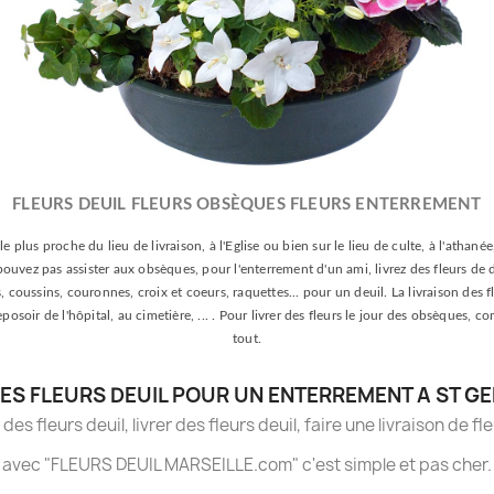
FLEURS DEUIL FLEURS OBSÈQUES FLEURS ENTERREMENT
le plus proche du lieu de livraison, à l'Eglise ou bien sur le lieu de culte, à l'athan
e pouvez pas assister aux obsèques, pour l'enterrement d'un ami, livrez des fleurs de 
oussins, couronnes, croix et coeurs, raquettes... pour un deuil. La livraison des fle
 reposoir de l'hôpital, au cimetière, ... . Pour livrer des fleurs le jour des obsèqu
tout.
ES FLEURS DEUIL POUR UN ENTERREMENT A ST GE
es fleurs deuil, livrer des fleurs deuil, faire une livraison de fl
avec "FLEURS DEUIL MARSEILLE.com" c'est simple et pas cher.