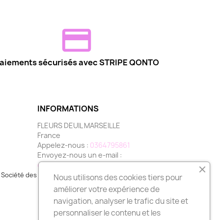
aiements sécurisés avec STRIPE QONTO
INFORMATIONS
FLEURS DEUIL MARSEILLE
France
Appelez-nous :
0364795861
Envoyez-nous un e-mail :
contact@fleurs-deuil-marseille.com
Société des Avis Garantis,
cliquez ici pour vérifier
.
Nous utilisons des cookies tiers pour
améliorer votre expérience de
navigation, analyser le trafic du site et
personnaliser le contenu et les