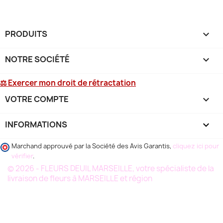
PRODUITS

NOTRE SOCIÉTÉ

⚖ Exercer mon droit de rétractation
VOTRE COMPTE

INFORMATIONS
keyboard_arrow_down
Marchand approuvé par la Société des Avis Garantis,
cliquez ici pour
vérifier
.
© 2026 - FLEURS DEUIL MARSEILLE, votre spécialiste de la
livraison de fleurs à MARSEILLE et région