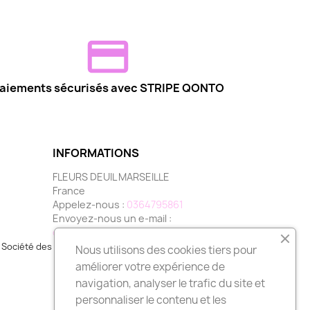
aiements sécurisés avec STRIPE QONTO
INFORMATIONS
FLEURS DEUIL MARSEILLE
France
Appelez-nous :
0364795861
Envoyez-nous un e-mail :
contact@fleurs-deuil-marseille.com
Société des Avis Garantis,
cliquez ici pour vérifier
.
Nous utilisons des cookies tiers pour
améliorer votre expérience de
navigation, analyser le trafic du site et
personnaliser le contenu et les