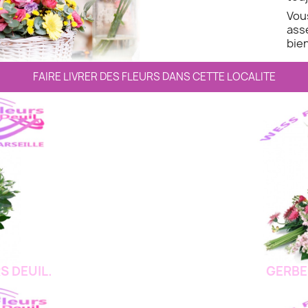
Vo
ass
bien
FAIRE LIVRER DES FLEURS DANS CETTE LOCALITE
S DEUIL.
GERBE