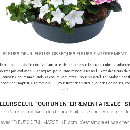
FLEURS DEUIL FLEURS OBSÈQUES FLEURS ENTERREMENT
le plus proche du lieu de livraison, à l'Eglise ou bien sur le lieu de culte, à l'athan
e pouvez pas assister aux obsèques, pour l'enterrement d'un ami, livrez des fleurs de 
oussins, couronnes, croix et coeurs, raquettes... pour un deuil. La livraison des fle
 reposoir de l'hôpital, au cimetière, ... . Pour livrer des fleurs le jour des obsèqu
tout.
LEURS DEUIL POUR UN ENTERREMENT A REVEST S
es fleurs deuil, livrer des fleurs deuil, faire une livraison de fl
avec "FLEURS DEUIL MARSEILLE.com" c'est simple et pas cher.