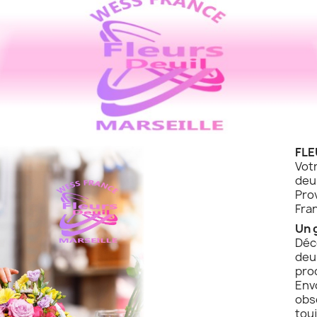
FLE
Vot
de
Pro
Fra
Un 
Déc
deu
pro
Env
obs
touj