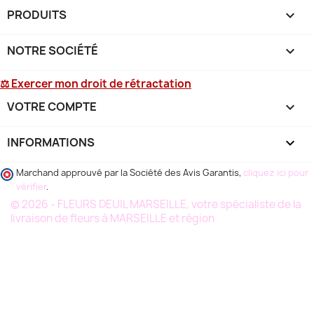
PRODUITS

NOTRE SOCIÉTÉ

⚖ Exercer mon droit de rétractation
VOTRE COMPTE

INFORMATIONS
keyboard_arrow_down
Marchand approuvé par la Société des Avis Garantis,
cliquez ici pour
vérifier
.
© 2026 - FLEURS DEUIL MARSEILLE, votre spécialiste de la
livraison de fleurs à MARSEILLE et région