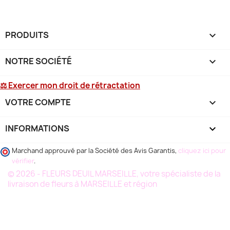
PRODUITS

NOTRE SOCIÉTÉ

⚖ Exercer mon droit de rétractation
VOTRE COMPTE

INFORMATIONS
keyboard_arrow_down
Marchand approuvé par la Société des Avis Garantis,
cliquez ici pour
vérifier
.
© 2026 - FLEURS DEUIL MARSEILLE, votre spécialiste de la
livraison de fleurs à MARSEILLE et région