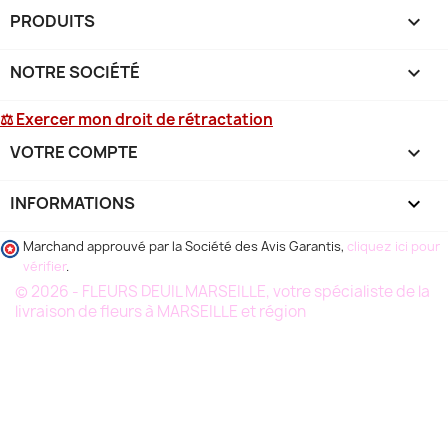
PRODUITS

NOTRE SOCIÉTÉ

⚖ Exercer mon droit de rétractation
VOTRE COMPTE

INFORMATIONS
keyboard_arrow_down
Marchand approuvé par la Société des Avis Garantis,
cliquez ici pour
vérifier
.
© 2026 - FLEURS DEUIL MARSEILLE, votre spécialiste de la
livraison de fleurs à MARSEILLE et région