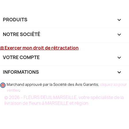
PRODUITS

NOTRE SOCIÉTÉ

⚖ Exercer mon droit de rétractation
VOTRE COMPTE

INFORMATIONS
keyboard_arrow_down
Marchand approuvé par la Société des Avis Garantis,
cliquez ici pour
vérifier
.
© 2026 - FLEURS DEUIL MARSEILLE, votre spécialiste de la
livraison de fleurs à MARSEILLE et région