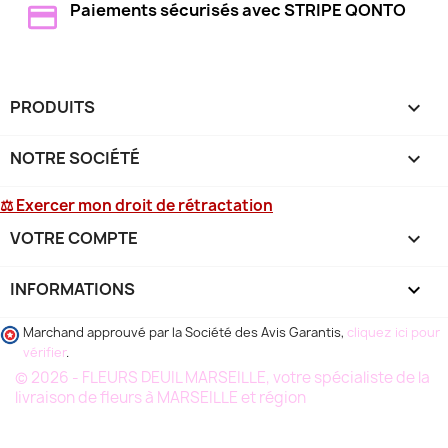
Paiements sécurisés avec STRIPE QONTO
PRODUITS

NOTRE SOCIÉTÉ

⚖ Exercer mon droit de rétractation
VOTRE COMPTE

INFORMATIONS
keyboard_arrow_down
Marchand approuvé par la Société des Avis Garantis,
cliquez ici pour
vérifier
.
© 2026 - FLEURS DEUIL MARSEILLE, votre spécialiste de la
livraison de fleurs à MARSEILLE et région