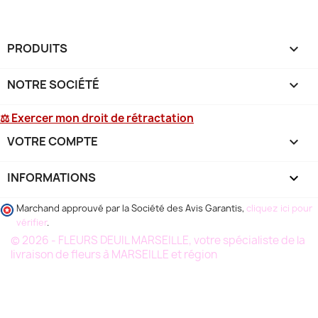
PRODUITS

NOTRE SOCIÉTÉ

⚖ Exercer mon droit de rétractation
VOTRE COMPTE

INFORMATIONS
keyboard_arrow_down
Marchand approuvé par la Société des Avis Garantis,
cliquez ici pour
vérifier
.
© 2026 - FLEURS DEUIL MARSEILLE, votre spécialiste de la
livraison de fleurs à MARSEILLE et région