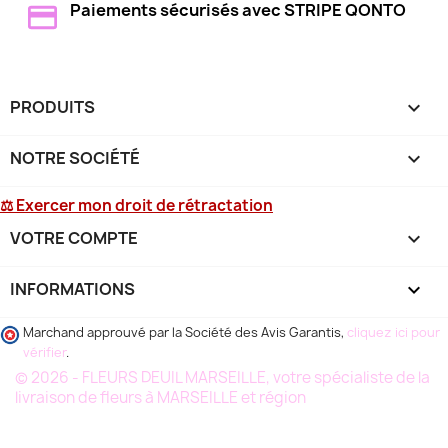
Paiements sécurisés avec STRIPE QONTO
PRODUITS

NOTRE SOCIÉTÉ

⚖ Exercer mon droit de rétractation
VOTRE COMPTE

INFORMATIONS
keyboard_arrow_down
Marchand approuvé par la Société des Avis Garantis,
cliquez ici pour
vérifier
.
© 2026 - FLEURS DEUIL MARSEILLE, votre spécialiste de la
livraison de fleurs à MARSEILLE et région