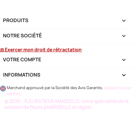
PRODUITS

NOTRE SOCIÉTÉ

⚖ Exercer mon droit de rétractation
VOTRE COMPTE

INFORMATIONS
keyboard_arrow_down
Marchand approuvé par la Société des Avis Garantis,
cliquez ici pour
vérifier
.
© 2026 - FLEURS DEUIL MARSEILLE, votre spécialiste de la
livraison de fleurs à MARSEILLE et région