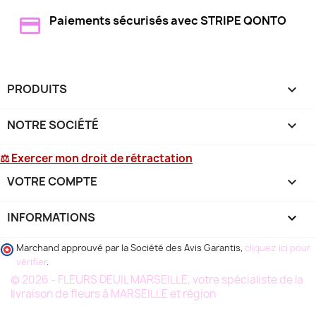
Paiements sécurisés avec STRIPE QONTO
PRODUITS

NOTRE SOCIÉTÉ

⚖ Exercer mon droit de rétractation
VOTRE COMPTE

INFORMATIONS
keyboard_arrow_down
Marchand approuvé par la Société des Avis Garantis,
cliquez ici pour
vérifier
.
© 2026 - FLEURS DEUIL MARSEILLE, votre spécialiste de la
livraison de fleurs à MARSEILLE et région