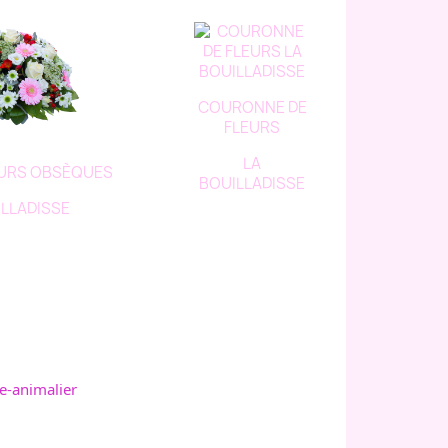
COURONNE DE
FLEURS
LA
EURS OBSÈQUES
BOUILLADISSE
ILLADISSE
e-animalier