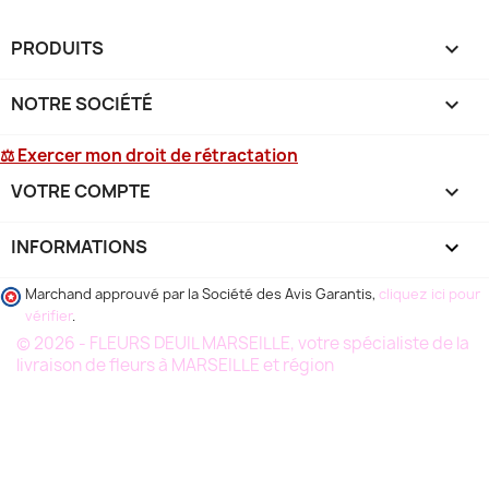
PRODUITS

NOTRE SOCIÉTÉ

⚖ Exercer mon droit de rétractation
VOTRE COMPTE

INFORMATIONS
keyboard_arrow_down
Marchand approuvé par la Société des Avis Garantis,
cliquez ici pour
vérifier
.
© 2026 - FLEURS DEUIL MARSEILLE, votre spécialiste de la
livraison de fleurs à MARSEILLE et région