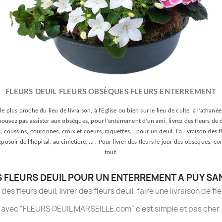
FLEURS DEUIL FLEURS OBSÈQUES FLEURS ENTERREMENT
le plus proche du lieu de livraison, à l'Eglise ou bien sur le lieu de culte, à l'athan
e pouvez pas assister aux obsèques, pour l'enterrement d'un ami, livrez des fleurs de 
oussins, couronnes, croix et coeurs, raquettes... pour un deuil. La livraison des fle
 reposoir de l'hôpital, au cimetière, ... . Pour livrer des fleurs le jour des obsèqu
tout.
 FLEURS DEUIL POUR UN ENTERREMENT A PUY SA
es fleurs deuil, livrer des fleurs deuil, faire une livraison de fl
avec "FLEURS DEUIL MARSEILLE.com" c'est simple et pas cher.