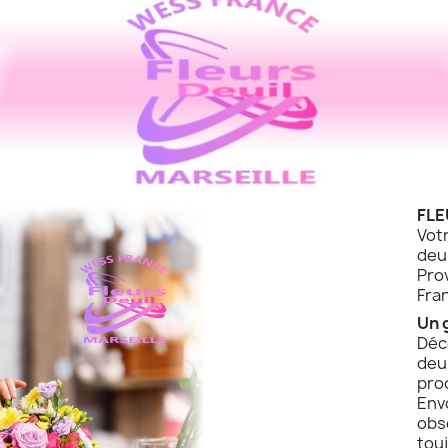
FLE
Vot
de
Pro
Fra
Un 
Déc
deu
pro
Env
obs
touj