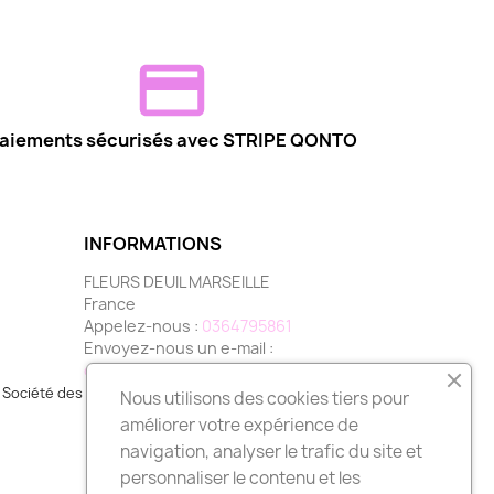
aiements sécurisés avec STRIPE QONTO
INFORMATIONS
FLEURS DEUIL MARSEILLE
France
Appelez-nous :
0364795861
Envoyez-nous un e-mail :
contact@fleurs-deuil-marseille.com
Société des Avis Garantis,
cliquez ici pour vérifier
.
Nous utilisons des cookies tiers pour
améliorer votre expérience de
navigation, analyser le trafic du site et
personnaliser le contenu et les