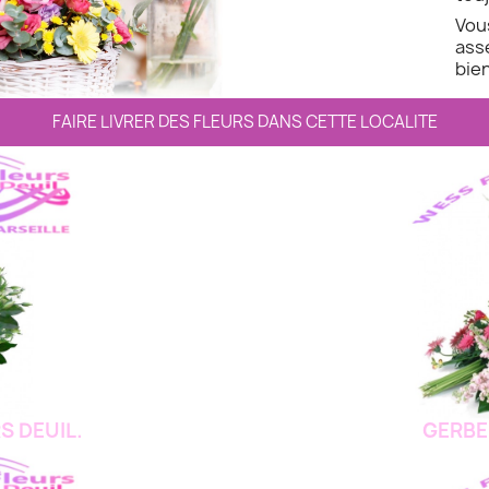
Vo
ass
bien
FAIRE LIVRER DES FLEURS DANS CETTE LOCALITE
S DEUIL.
GERBE