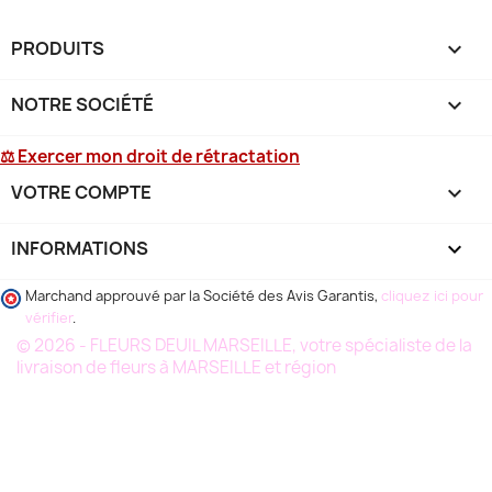
PRODUITS

NOTRE SOCIÉTÉ

⚖ Exercer mon droit de rétractation
VOTRE COMPTE

INFORMATIONS
keyboard_arrow_down
Marchand approuvé par la Société des Avis Garantis,
cliquez ici pour
vérifier
.
© 2026 - FLEURS DEUIL MARSEILLE, votre spécialiste de la
livraison de fleurs à MARSEILLE et région