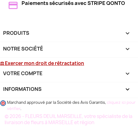
Paiements sécurisés avec STRIPE QONTO
PRODUITS

NOTRE SOCIÉTÉ

⚖ Exercer mon droit de rétractation
VOTRE COMPTE

INFORMATIONS
keyboard_arrow_down
Marchand approuvé par la Société des Avis Garantis,
cliquez ici pour
vérifier
.
© 2026 - FLEURS DEUIL MARSEILLE, votre spécialiste de la
livraison de fleurs à MARSEILLE et région