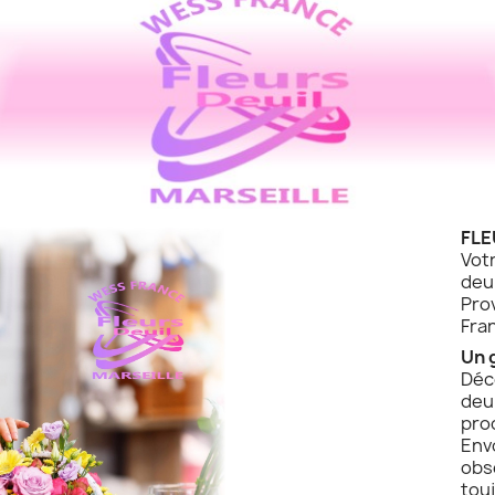
FLE
Vot
de
Pro
Fra
Un 
Déc
deu
pro
Env
obs
touj