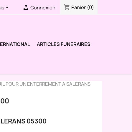
shopping_cart


Panier
(0)
is
Connexion
TERNATIONAL
ARTICLES FUNERAIRES
UIL POUR UN ENTERREMENT A SALERANS
300
ALERANS 05300