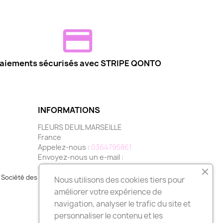
aiements sécurisés avec STRIPE QONTO
INFORMATIONS
FLEURS DEUIL MARSEILLE
France
Appelez-nous :
0364795861
Envoyez-nous un e-mail :
contact@fleurs-deuil-marseille.com
Société des Avis Garantis,
cliquez ici pour vérifier
.
Nous utilisons des cookies tiers pour
améliorer votre expérience de
navigation, analyser le trafic du site et
personnaliser le contenu et les