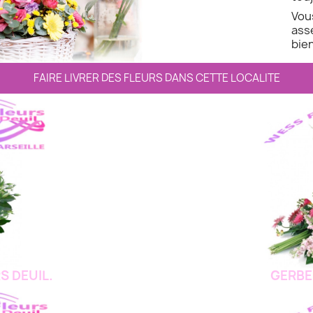
Vo
ass
bien
FAIRE LIVRER DES FLEURS DANS CETTE LOCALITE
S DEUIL.
GERBE