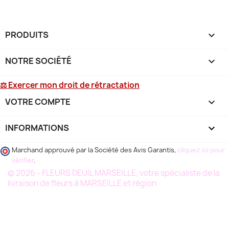
PRODUITS

NOTRE SOCIÉTÉ

⚖ Exercer mon droit de rétractation
VOTRE COMPTE

INFORMATIONS
keyboard_arrow_down
Marchand approuvé par la Société des Avis Garantis,
cliquez ici pour
vérifier
.
© 2026 - FLEURS DEUIL MARSEILLE, votre spécialiste de la
livraison de fleurs à MARSEILLE et région