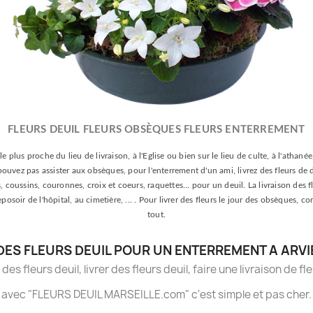
FLEURS DEUIL FLEURS OBSÈQUES FLEURS ENTERREMENT
le plus proche du lieu de livraison, à l'Eglise ou bien sur le lieu de culte, à l'athan
e pouvez pas assister aux obsèques, pour l'enterrement d'un ami, livrez des fleurs de 
oussins, couronnes, croix et coeurs, raquettes... pour un deuil. La livraison des fle
 reposoir de l'hôpital, au cimetière, ... . Pour livrer des fleurs le jour des obsèqu
tout.
DES FLEURS DEUIL POUR UN ENTERREMENT A ARVI
es fleurs deuil, livrer des fleurs deuil, faire une livraison de fl
avec "FLEURS DEUIL MARSEILLE.com" c'est simple et pas cher.