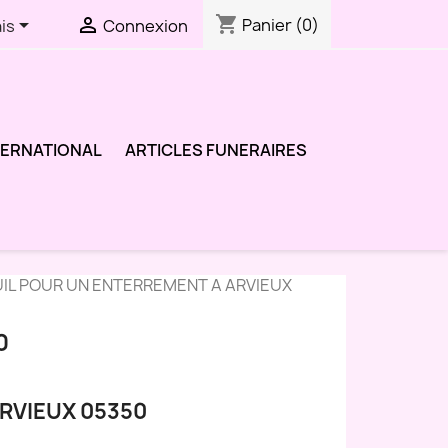
shopping_cart


Panier
(0)
is
Connexion
TERNATIONAL
ARTICLES FUNERAIRES
UIL POUR UN ENTERREMENT A ARVIEUX
0
RVIEUX 05350