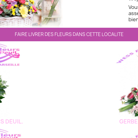
Vo
ass
bien
FAIRE LIVRER DES FLEURS DANS CETTE LOCALITE
S DEUIL.
GERBE