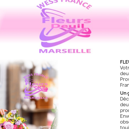
FLE
Vot
de
Pro
Fra
Un 
Déc
deu
pro
Env
obs
touj