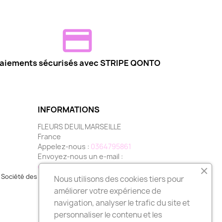
aiements sécurisés avec STRIPE QONTO
INFORMATIONS
FLEURS DEUIL MARSEILLE
France
Appelez-nous :
0364795861
Envoyez-nous un e-mail :
contact@fleurs-deuil-marseille.com
Société des Avis Garantis,
cliquez ici pour vérifier
.
Nous utilisons des cookies tiers pour
améliorer votre expérience de
navigation, analyser le trafic du site et
personnaliser le contenu et les