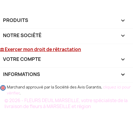
PRODUITS

NOTRE SOCIÉTÉ

⚖ Exercer mon droit de rétractation
VOTRE COMPTE

INFORMATIONS
keyboard_arrow_down
Marchand approuvé par la Société des Avis Garantis,
cliquez ici pour
vérifier
.
© 2026 - FLEURS DEUIL MARSEILLE, votre spécialiste de la
livraison de fleurs à MARSEILLE et région